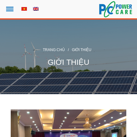
Trang chủ
TRANG CHỦ
/
GIỚI THIỆU
Giới thiệu
GIỚI THIỆU
Các dự án
Lĩnh vực hoạt động
Tin tức
Nhân sự
Tuyển dụng
Liên Hệ