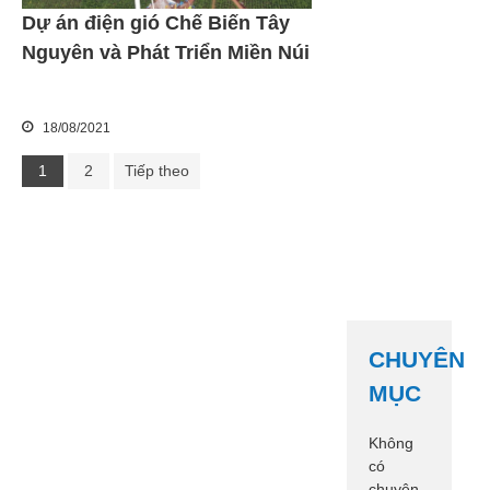
Dự án điện gió Chế Biến Tây
Nguyên và Phát Triển Miền Núi
18/08/2021
1
2
Tiếp theo
CHUYÊN
MỤC
Không
có
chuyên